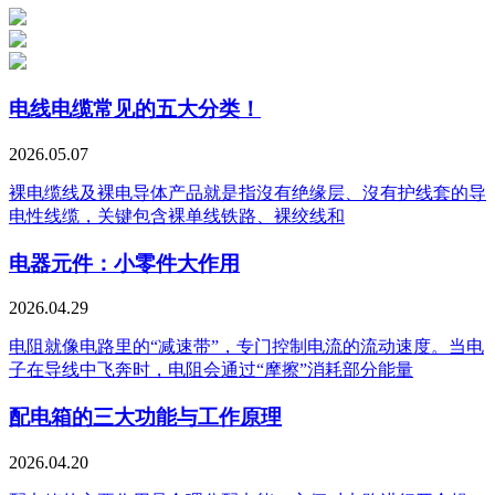
电线电缆常见的五大分类！
2026.05.07
裸电缆线及裸电导体产品就是指沒有绝缘层、沒有护线套的导
电性线缆，关键包含裸单线铁路、裸绞线和
电器元件：小零件大作用
2026.04.29
电阻就像电路里的“减速带”，专门控制电流的流动速度。当电
子在导线中飞奔时，电阻会通过“摩擦”消耗部分能量
配电箱的三大功能与工作原理
2026.04.20