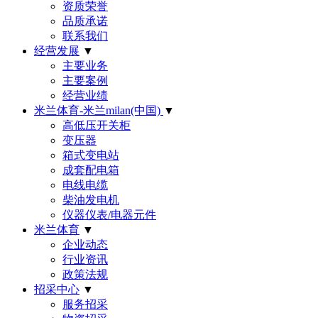
资质荣誉
品质承诺
联系我们
经营发展
▼
主要业务
主要案例
经营业绩
米兰体育-米兰milan(中国)
▼
高低压开关柜
变压器
箱式变电站
成套配电箱
电线电缆
柴油发电机
仪器仪表/电器元件
米兰体育
▼
企业动态
行业资讯
政策法规
招采中心
▼
服务招采