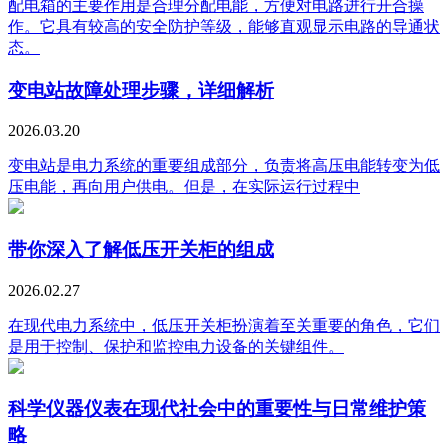
配电箱的主要作用是合理分配电能，方便对电路进行开合操
作。它具有较高的安全防护等级，能够直观显示电路的导通状
态。
变电站故障处理步骤，详细解析
2026.03.20
变电站是电力系统的重要组成部分，负责将高压电能转变为低
压电能，再向用户供电。但是，在实际运行过程中
带你深入了解低压开关柜的组成
2026.02.27
在现代电力系统中，低压开关柜扮演着至关重要的角色，它们
是用于控制、保护和监控电力设备的关键组件。
科学仪器仪表在现代社会中的重要性与日常维护策
略