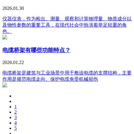
2026.01.30
仪器仪表，作为检出、测量、观察和计算物理量、物质成分以
及物性参数的重要工具，在现代社会中扮演着举足轻重的角
色。
电缆桥架有哪些功能特点？
2026.01.22
电缆桥架是建筑与工业场景中用于敷设电缆的支撑结构，主要
作用是规范电缆走向、保护电缆免受机械损伤
1
2
3
4
5