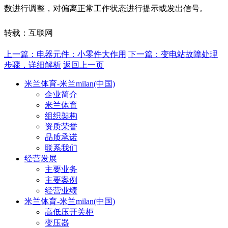
数进行调整，对偏离正常工作状态进行提示或发出信号。
转载：互联网
上一篇：
电器元件：小零件大作用
下一篇：
变电站故障处理
步骤，详细解析
返回上一页
米兰体育-米兰milan(中国)
企业简介
米兰体育
组织架构
资质荣誉
品质承诺
联系我们
经营发展
主要业务
主要案例
经营业绩
米兰体育-米兰milan(中国)
高低压开关柜
变压器