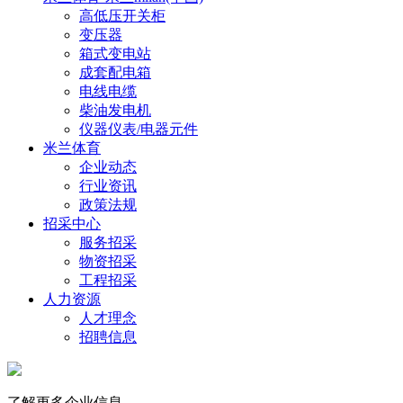
高低压开关柜
变压器
箱式变电站
成套配电箱
电线电缆
柴油发电机
仪器仪表/电器元件
米兰体育
企业动态
行业资讯
政策法规
招采中心
服务招采
物资招采
工程招采
人力资源
人才理念
招聘信息
了解更多企业信息