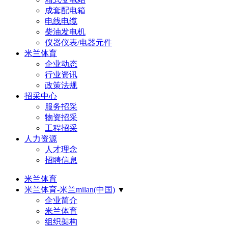
成套配电箱
电线电缆
柴油发电机
仪器仪表/电器元件
米兰体育
企业动态
行业资讯
政策法规
招采中心
服务招采
物资招采
工程招采
人力资源
人才理念
招聘信息
米兰体育
米兰体育-米兰milan(中国)
▼
企业简介
米兰体育
组织架构