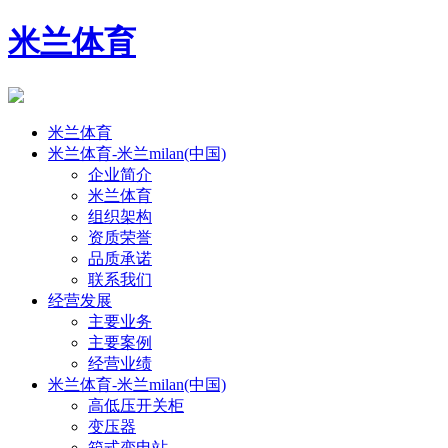
米兰体育
米兰体育
米兰体育-米兰milan(中国)
企业简介
米兰体育
组织架构
资质荣誉
品质承诺
联系我们
经营发展
主要业务
主要案例
经营业绩
米兰体育-米兰milan(中国)
高低压开关柜
变压器
箱式变电站