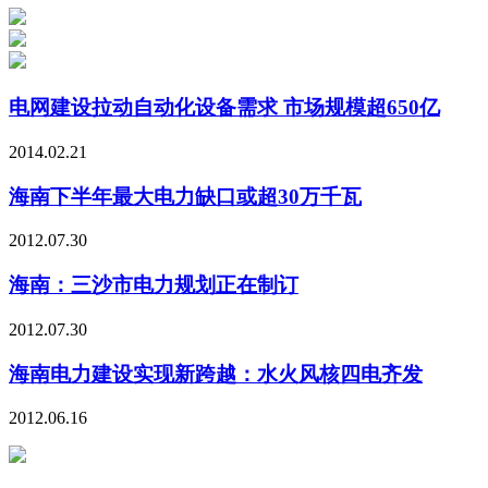
电网建设拉动自动化设备需求 市场规模超650亿
2014.02.21
海南下半年最大电力缺口或超30万千瓦
2012.07.30
海南：三沙市电力规划正在制订
2012.07.30
海南电力建设实现新跨越：水火风核四电齐发
2012.06.16