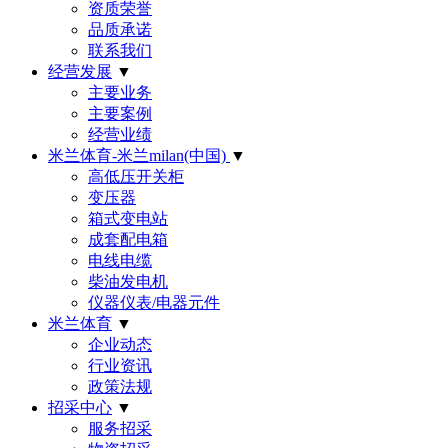
资质荣誉
品质承诺
联系我们
经营发展
▼
主要业务
主要案例
经营业绩
米兰体育-米兰milan(中国)
▼
高低压开关柜
变压器
箱式变电站
成套配电箱
电线电缆
柴油发电机
仪器仪表/电器元件
米兰体育
▼
企业动态
行业资讯
政策法规
招采中心
▼
服务招采