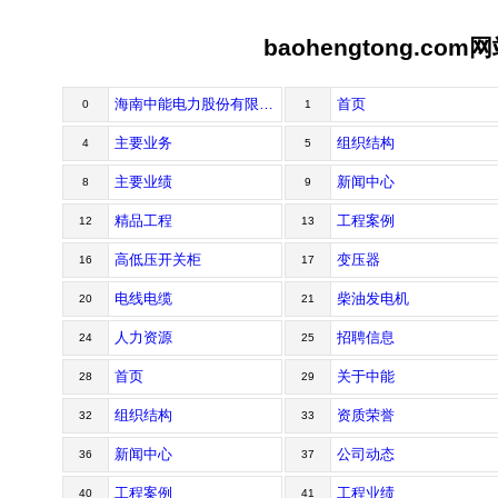
baohengtong.com网站
海南中能电力股份有限公司--首页
首页
0
1
主要业务
组织结构
4
5
主要业绩
新闻中心
8
9
精品工程
工程案例
12
13
高低压开关柜
变压器
16
17
电线电缆
柴油发电机
20
21
人力资源
招聘信息
24
25
首页
关于中能
28
29
组织结构
资质荣誉
32
33
新闻中心
公司动态
36
37
工程案例
工程业绩
40
41