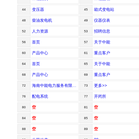
变压器
箱式变电站
44
45
柴油发电机
仪器仪表
48
49
人力资源
招聘信息
52
53
首页
关于中能
56
57
产品中心
重点客户
60
61
首页
关于中能
64
65
产品中心
重点客户
68
69
海南中能电力服务有限公司hainanzhongnengelectricpowerserviceco.,ltd.&emsp;&emsp;海南中能电力在董事长何鑫先生的带领下紧跟市场，抢抓机遇、艰苦创业，在国家政策的引导下，不断更新产业布局，积极开发经济增长点，充分发挥自身优势，致力于打造新的核心竞争力，推进企业持续发展，逐步成为一个横跨制造业，集设计电力、铁路、石化、市政、建筑、新能源等各大行业于一身的现代化企业。&emsp;&emsp;海南中能电力不仅实现了跨越式的企业发展，而且依托着海南......
更多>>
72
73
配电系统
开闭所
76
77
空
空
80
81
空
空
84
85
空
空
88
89