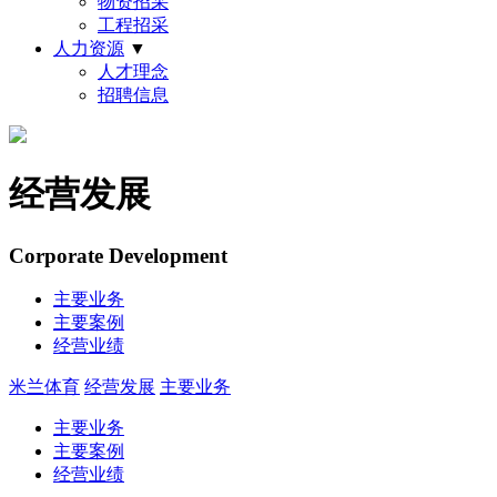
物资招采
工程招采
人力资源
▼
人才理念
招聘信息
经营发展
Corporate Development
主要业务
主要案例
经营业绩
米兰体育
经营发展
主要业务
主要业务
主要案例
经营业绩