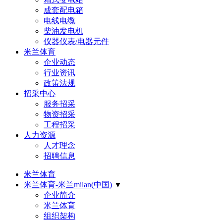
成套配电箱
电线电缆
柴油发电机
仪器仪表/电器元件
米兰体育
企业动态
行业资讯
政策法规
招采中心
服务招采
物资招采
工程招采
人力资源
人才理念
招聘信息
米兰体育
米兰体育-米兰milan(中国)
▼
企业简介
米兰体育
组织架构