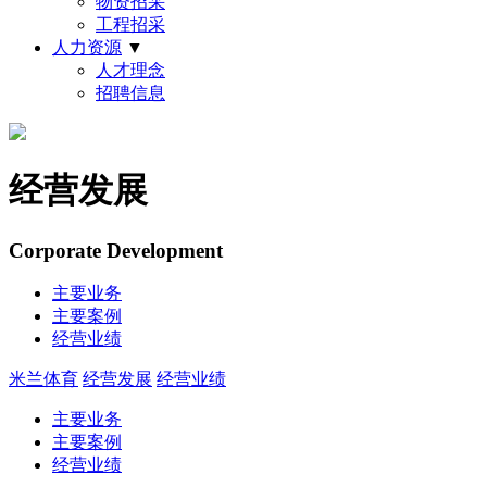
物资招采
工程招采
人力资源
▼
人才理念
招聘信息
经营发展
Corporate Development
主要业务
主要案例
经营业绩
米兰体育
经营发展
经营业绩
主要业务
主要案例
经营业绩