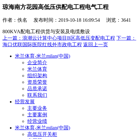
琼海南方花园高低压供配电工程电气工程
作者：佚名 发布时间：2019-10-18 16:09:54 浏览：3641
800KVA配电工程供货与安装及电缆敷设
上一篇：
浪潮云计算中心项目B区高低压变配电工程
下一篇：
海口优联国际医院红线外市政电工程
返回上一页
米兰体育-米兰milan(中国)
企业简介
米兰体育
组织架构
资质荣誉
品质承诺
联系我们
经营发展
主要业务
主要案例
经营业绩
米兰体育-米兰milan(中国)
高低压开关柜