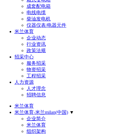
成套配电箱
电线电缆
柴油发电机
仪器仪表/电器元件
米兰体育
企业动态
行业资讯
政策法规
招采中心
服务招采
物资招采
工程招采
人力资源
人才理念
招聘信息
米兰体育
米兰体育-米兰milan(中国)
▼
企业简介
米兰体育
组织架构