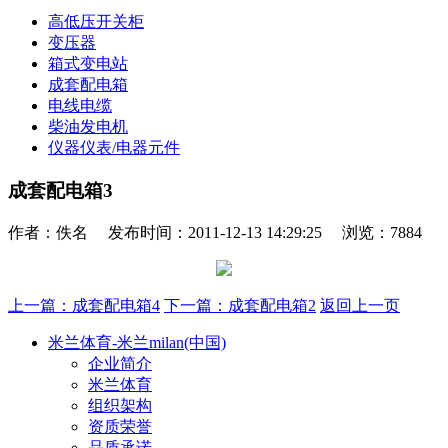
高低压开关柜
变压器
箱式变电站
成套配电箱
电线电缆
柴油发电机
仪器仪表/电器元件
成套配电箱3
作者：佚名 发布时间：2011-12-13 14:29:25 浏览：7884
上一篇：
成套配电箱4
下一篇：
成套配电箱2
返回上一页
米兰体育-米兰milan(中国)
企业简介
米兰体育
组织架构
资质荣誉
品质承诺