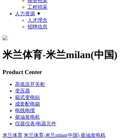
物资招采
工程招采
人力资源
▼
人才理念
招聘信息
米兰体育-米兰milan(中国)
Product Center
高低压开关柜
变压器
箱式变电站
成套配电箱
电线电缆
柴油发电机
仪器仪表/电器元件
米兰体育
米兰体育-米兰milan(中国)
柴油发电机