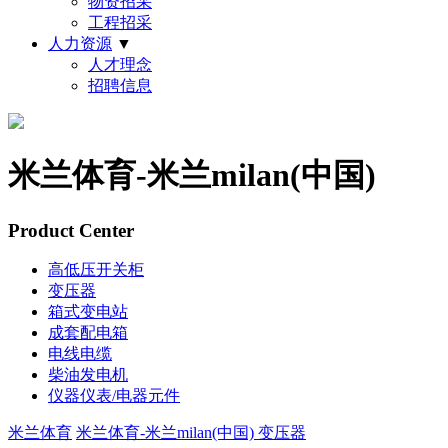
物资招采
工程招采
人力资源
▼
人才理念
招聘信息
米兰体育-米兰milan(中国)
Product Center
高低压开关柜
变压器
箱式变电站
成套配电箱
电线电缆
柴油发电机
仪器仪表/电器元件
米兰体育
米兰体育-米兰milan(中国)
变压器