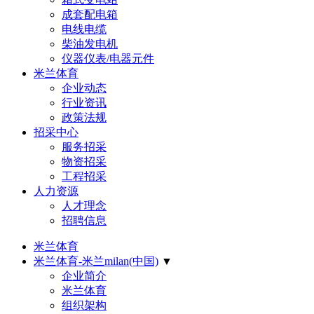
成套配电箱
电线电缆
柴油发电机
仪器仪表/电器元件
米兰体育
企业动态
行业资讯
政策法规
招采中心
服务招采
物资招采
工程招采
人力资源
人才理念
招聘信息
米兰体育
米兰体育-米兰milan(中国)
▼
企业简介
米兰体育
组织架构