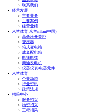
联系我们
经营发展
主要业务
主要案例
经营业绩
米兰体育-米兰milan(中国)
高低压开关柜
变压器
箱式变电站
成套配电箱
电线电缆
柴油发电机
仪器仪表/电器元件
米兰体育
企业动态
行业资讯
政策法规
招采中心
服务招采
物资招采
工程招采