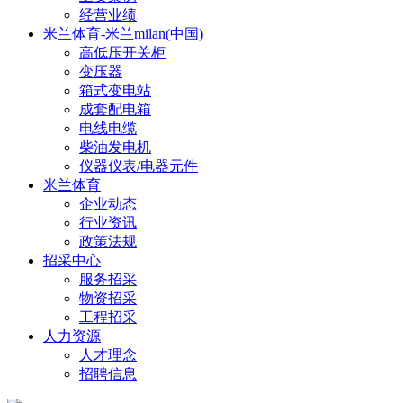
经营业绩
米兰体育-米兰milan(中国)
高低压开关柜
变压器
箱式变电站
成套配电箱
电线电缆
柴油发电机
仪器仪表/电器元件
米兰体育
企业动态
行业资讯
政策法规
招采中心
服务招采
物资招采
工程招采
人力资源
人才理念
招聘信息