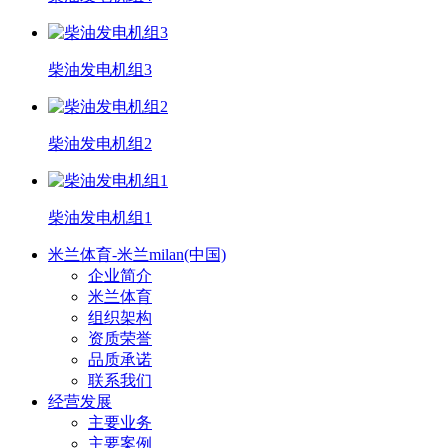
柴油发电机组3
柴油发电机组2
柴油发电机组1
米兰体育-米兰milan(中国)
企业简介
米兰体育
组织架构
资质荣誉
品质承诺
联系我们
经营发展
主要业务
主要案例