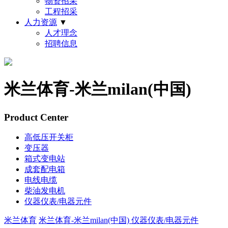
物资招采
工程招采
人力资源
▼
人才理念
招聘信息
米兰体育-米兰milan(中国)
Product Center
高低压开关柜
变压器
箱式变电站
成套配电箱
电线电缆
柴油发电机
仪器仪表/电器元件
米兰体育
米兰体育-米兰milan(中国)
仪器仪表/电器元件