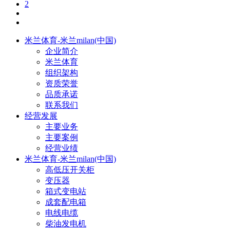
2
米兰体育-米兰milan(中国)
企业简介
米兰体育
组织架构
资质荣誉
品质承诺
联系我们
经营发展
主要业务
主要案例
经营业绩
米兰体育-米兰milan(中国)
高低压开关柜
变压器
箱式变电站
成套配电箱
电线电缆
柴油发电机