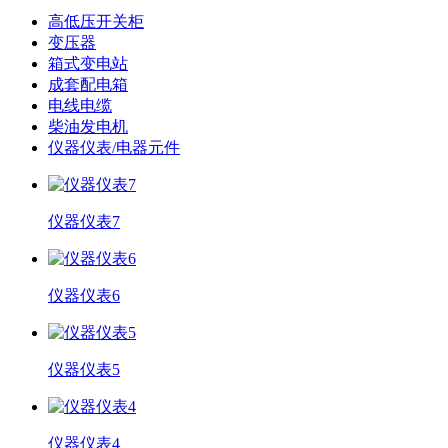
高低压开关柜
变压器
箱式变电站
成套配电箱
电线电缆
柴油发电机
仪器仪表/电器元件
仪器仪表7
仪器仪表6
仪器仪表5
仪器仪表4