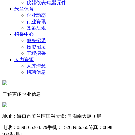
仪器仪表/电器元件
米兰体育
企业动态
行业资讯
政策法规
招采中心
服务招采
物资招采
工程招采
人力资源
人才理念
招聘信息
了解更多企业信息
地址：海口市美兰区国兴大道5号海南大厦10层
电话：0898-65203379
手机：15208986366
传真：0898-
65203383