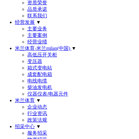
资质荣誉
品质承诺
联系我们
经营发展
▼
主要业务
主要案例
经营业绩
米兰体育-米兰milan(中国)
▼
高低压开关柜
变压器
箱式变电站
成套配电箱
电线电缆
柴油发电机
仪器仪表/电器元件
米兰体育
▼
企业动态
行业资讯
政策法规
招采中心
▼
服务招采