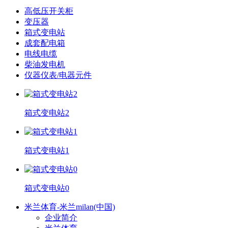
高低压开关柜
变压器
箱式变电站
成套配电箱
电线电缆
柴油发电机
仪器仪表/电器元件
箱式变电站2
箱式变电站1
箱式变电站0
米兰体育-米兰milan(中国)
企业简介