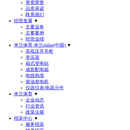
资质荣誉
品质承诺
联系我们
经营发展
▼
主要业务
主要案例
经营业绩
米兰体育-米兰milan(中国)
▼
高低压开关柜
变压器
箱式变电站
成套配电箱
电线电缆
柴油发电机
仪器仪表/电器元件
米兰体育
▼
企业动态
行业资讯
政策法规
招采中心
▼
服务招采