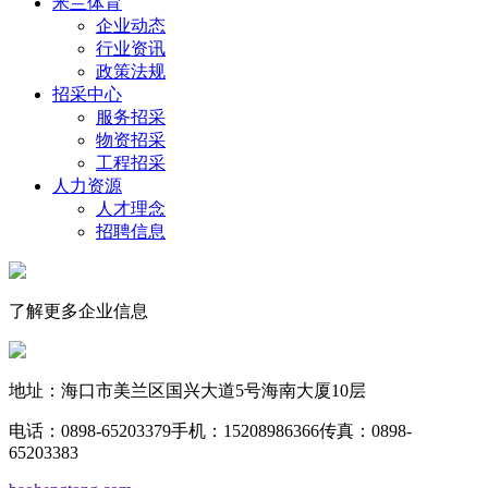
米兰体育
企业动态
行业资讯
政策法规
招采中心
服务招采
物资招采
工程招采
人力资源
人才理念
招聘信息
了解更多企业信息
地址：海口市美兰区国兴大道5号海南大厦10层
电话：0898-65203379
手机：15208986366
传真：0898-
65203383