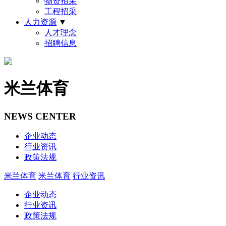
物资招采
工程招采
人力资源
▼
人才理念
招聘信息
米兰体育
NEWS CENTER
企业动态
行业资讯
政策法规
米兰体育
米兰体育
行业资讯
企业动态
行业资讯
政策法规