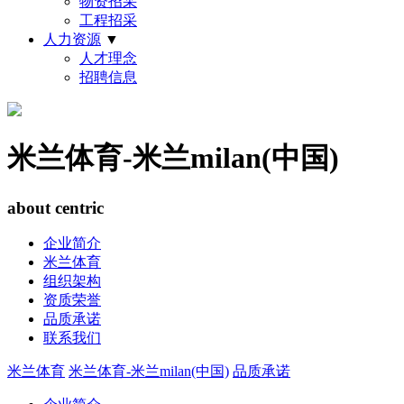
物资招采
工程招采
人力资源
▼
人才理念
招聘信息
米兰体育-米兰milan(中国)
about centric
企业简介
米兰体育
组织架构
资质荣誉
品质承诺
联系我们
米兰体育
米兰体育-米兰milan(中国)
品质承诺