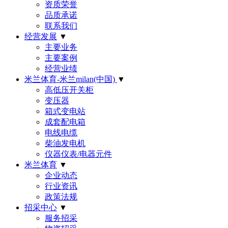
资质荣誉
品质承诺
联系我们
经营发展
▼
主要业务
主要案例
经营业绩
米兰体育-米兰milan(中国)
▼
高低压开关柜
变压器
箱式变电站
成套配电箱
电线电缆
柴油发电机
仪器仪表/电器元件
米兰体育
▼
企业动态
行业资讯
政策法规
招采中心
▼
服务招采